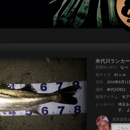
米代川ランカー
部員No.1874
なべ
魚サイズ
81ｃｍ
日付
2016年8月11
場所
米代川河口
使用アイテム
モア
メッセージ
埼玉を
す。 
濱本部長
こちら