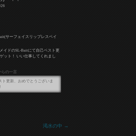
926
-Bait(サーフェイスリップレスベイ
メイドのSL-Baitにて自己ベスト更
5ゲット！ いい仕事してくれまし
からの一言
スト更新、おめでとうございま
！
渇水の中
→