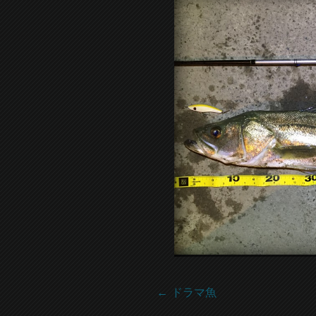
←
ドラマ魚