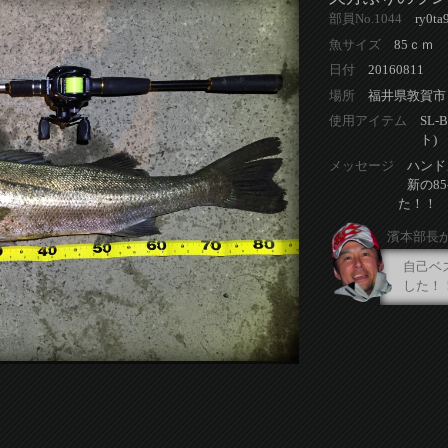
部員No.1044
ry0ta
魚サイズ
85ｃｍ
日付
20160811
場所
福井県敦賀市
使用アイテム
SL
ト)
メッセージ
ハンド
新の8
た！！
濱本部長
自己ベ
した！